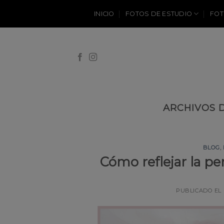
Skip
INICIO
FOTOS DE ESTUDIO
FOT
to
content
ARCHIVOS 
BLOG
,
Cómo reflejar la p
PUBLICADO EL