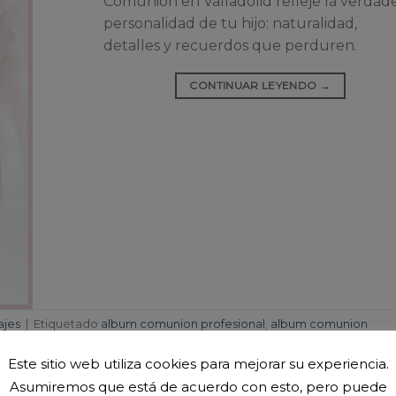
Comunión en Valladolid refleje la verdad
personalidad de tu hijo: naturalidad,
detalles y recuerdos que perduren.
CONTINUAR LEYENDO
→
ajes
|
Etiquetado
album comunion profesional
,
album comunion
afo comunion Valladolid
,
fotos comunion La Victoria
,
fotos comunion
izado
,
sesion comunion estudio Valladolid
2
Comentar
Este sitio web utiliza cookies para mejorar su experiencia.
Asumiremos que está de acuerdo con esto, pero puede