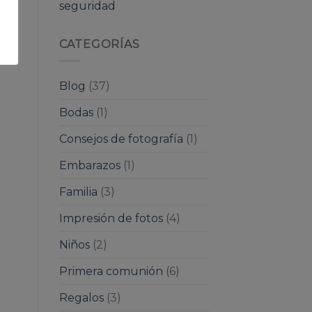
seguridad
CATEGORÍAS
Blog
(37)
Bodas
(1)
Consejos de fotografía
(1)
Embarazos
(1)
Familia
(3)
Impresión de fotos
(4)
Niños
(2)
Primera comunión
(6)
Regalos
(3)