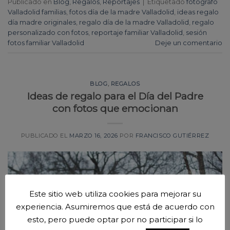
Publicado en
Blog
,
Regalos
,
Reportajes
|
Etiquetado
fotógrafo
Valladolid familias
,
fotos día de la madre Valladolid
,
ideas regalo
día madre originales
,
regalo día de la madre Valladolid
,
regalo
personalizado con fotos
,
reportaje familiar Valladolid
,
sesión
fotos familiar Valladolid
Deje un comentario
BLOG
,
REGALOS
Ideas de regalo para el Día del Padre
con fotos que emocionan
PUBLICADO EL
MARZO 16, 2026
POR
FRANCISCO GUTIÉRREZ
Este sitio web utiliza cookies para mejorar su
experiencia. Asumiremos que está de acuerdo con
esto, pero puede optar por no participar si lo