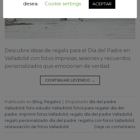
desea.
Cookie settings
ACEPTAR
Descubre ideas de regalo para el Día del Padre en
Valladolid con fotos impresas, sesiones y recuerdos
personalizados que emocionan de verdad.
CONTINUAR LEYENDO
→
Publicado en
Blog
,
Regalos
|
Etiquetado
día del padre
Valladolid
,
foto estudio Valladolid
,
fotos para regalar día del
padre
,
imprimir fotos Valladolid
,
regalo día del padre Valladolid
,
regalo personalizado día del padre
,
regalos con fotos Valladolid
,
restauración de fotos Valladolid
Deje un comentario