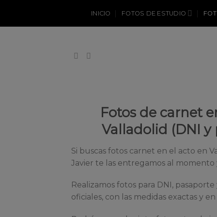
Skip
INICIO
FOTOS DE ESTUDIO
FOT
to
content
Fotos de carnet e
Valladolid (DNI y
Si buscas fotos carnet en el acto en V
Javier te las entregamos al momento y 
Realizamos fotos para DNI, pasaporte 
oficiales, con las medidas exactas y e