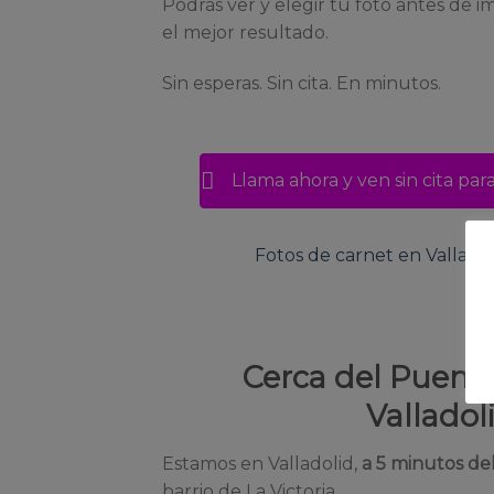
Podrás ver y elegir tu foto antes de i
el mejor resultado.
Sin esperas. Sin cita. En minutos.
Llama ahora y ven sin cita par
Fotos de carnet en Valladoli
Cerca del Puent
Valladoli
Estamos en Valladolid,
a 5 minutos de
barrio de La Victoria.