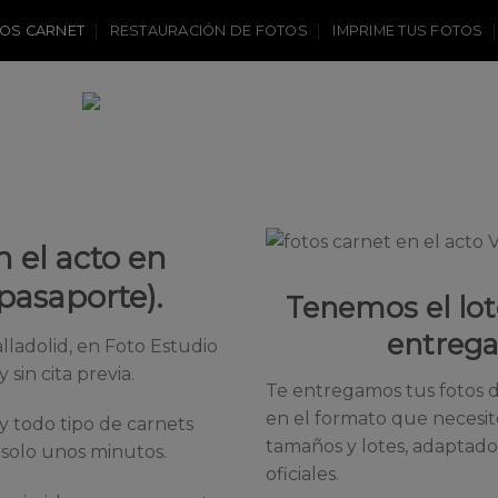
OS CARNET
RESTAURACIÓN DE FOTOS
IMPRIME TUS FOTOS
n el acto en
 pasaporte).
Tenemos el lote
entrega
alladolid, en Foto Estudio
sin cita previa.
Te entregamos tus fotos d
en el formato que necesit
y todo tipo de carnets
tamaños y lotes, adaptados
n solo unos minutos.
oficiales.