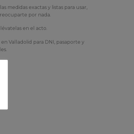
as medidas exactas y listas para usar,
reocuparte por nada.
llévatelas en el acto.
 en Valladolid para DNI, pasaporte y
les.