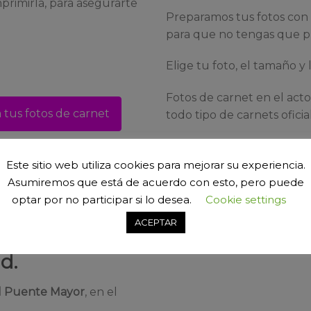
mprimirla, para asegurarte
Preparamos tus fotos con l
para que no tengas que p
Elige tu foto, el tamaño y 
Fotos de carnet en el acto
a tus fotos de carnet
todo tipo de carnets oficia
d sin cita previa
Este sitio web utiliza cookies para mejorar su experiencia.
Asumiremos que está de acuerdo con esto, pero puede
optar por no participar si lo desea.
Cookie settings
ACEPTAR
e Mayor de
d.
l Puente Mayor
, en el