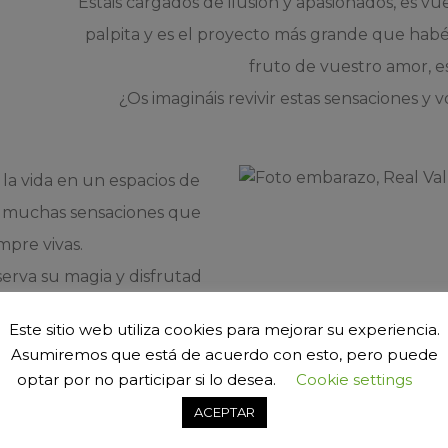
Estáis cargados de ilusión y apasionados, es 
palpita y es el proyecto más grande que habé
fruto de vuestro amor, es
¿Os imagináis revivir estas sensaciones y v
e la vida en un espacios de
ay muchas sensaciones que
pre vivas.
rva su magia y disfrutad
 se merece la ocasión.
Este sitio web utiliza cookies para mejorar su experiencia.
ores favoritos, háblame de
Asumiremos que está de acuerdo con esto, pero puede
casión,el color que más te
optar por no participar si lo desea.
Cookie settings
da a tus sentimientos y
ACEPTAR
la ocasión se merece mucho