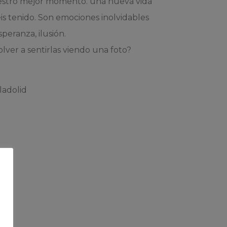
vuestro mejor momento. una nueva vida
is tenido. Son emociones inolvidables
peranza, ilusión.
olver a sentirlas viendo una foto?