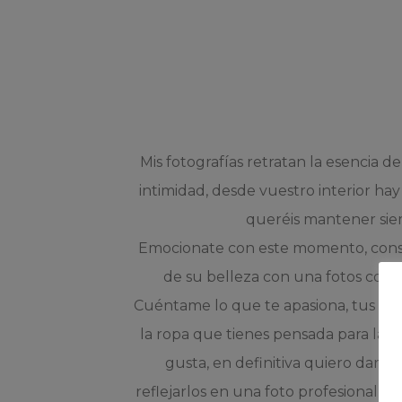
Mis fotografías retratan la esencia d
intimidad, desde vuestro interior h
queréis mantener siem
Emocionate con este momento, conse
de su belleza con una fotos como
Cuéntame lo que te apasiona, tus col
la ropa que tienes pensada para la o
gusta, en definitiva quiero dar vi
reflejarlos en una foto profesional, 