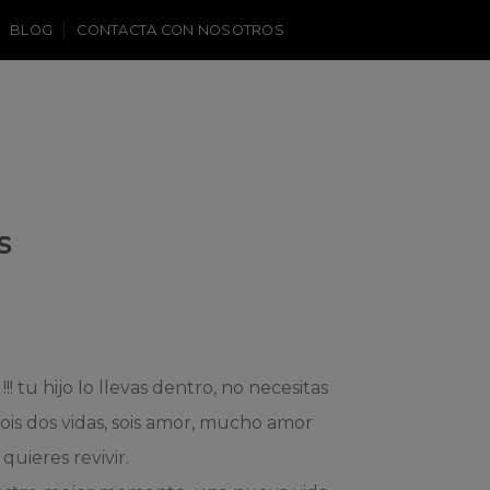
BLOG
CONTACTA CON NOSOTROS
s
! tu hijo lo llevas dentro, no necesitas
ti, sois dos vidas, sois amor, mucho amor
quieres revivir.