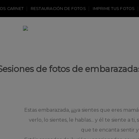
OS CARNET
RESTAURACIÓN DE FOTOS
IMPRIME TUS FOTOS
Sesiones de fotos de embarazada
Estas embarazada, ¡¡¡¡ya sientes que eres mamá !!
verlo, lo sientes, le hablas... y él te siente a 
que te encanta sentir y 