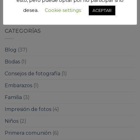
esto, pero puede optar por no participar si lo
Eclipse solar del 12 de agosto de 2026 en Valladolid:
desea.
Cookie settings
ACEPTAR
dónde verlo y cómo fotografiarlo con seguridad
CATEGORÍAS
Blog
(37)
Bodas
(1)
Consejos de fotografía
(1)
Embarazos
(1)
Familia
(3)
Impresión de fotos
(4)
Niños
(2)
Primera comunión
(6)