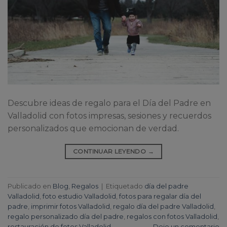
Descubre ideas de regalo para el Día del Padre en
Valladolid con fotos impresas, sesiones y recuerdos
personalizados que emocionan de verdad.
CONTINUAR LEYENDO
→
Publicado en
Blog
,
Regalos
|
Etiquetado
día del padre
Valladolid
,
foto estudio Valladolid
,
fotos para regalar día del
padre
,
imprimir fotos Valladolid
,
regalo día del padre Valladolid
,
regalo personalizado día del padre
,
regalos con fotos Valladolid
,
restauración de fotos Valladolid
Deje un comentario