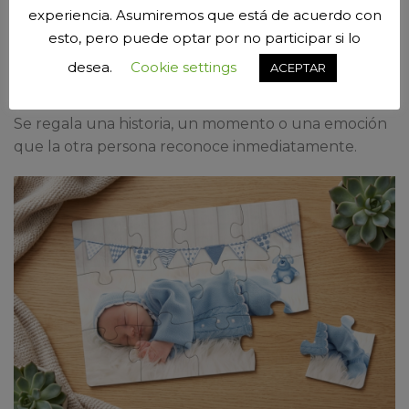
experiencia. Asumiremos que está de acuerdo con
difíciles de olvidar.
esto, pero puede optar por no participar si lo
Porque lo que se regala no es únicamente una
desea.
Cookie settings
ACEPTAR
fotografía.
Se regala una historia, un momento o una emoción
que la otra persona reconoce inmediatamente.