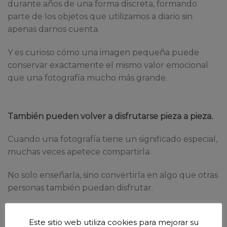
durante años de una forma discreta, formando
parte de los objetos que utilizamos a diario sin
apenas darnos cuenta.
Y es curioso cómo una imagen pequeña puede
conservar exactamente el mismo valor emocional
que una fotografía mucho más grande.
También pueden volver a disfrutarse pieza a pieza.
Cuando una fotografía tiene un significado especial,
muchas veces apetece compartirla.
No solo enseñarla, sino convertirla en algo que otras
personas también puedan disfrutar.
Por eso algunas imágenes terminan
Este sitio web utiliza cookies para mejorar su
transformándose en regalos personales, diferentes y