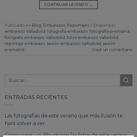
CONTINUAR LEYENDO
→
Publicado en
Blog
,
Embarazos
,
Reportajes
|
Etiquetado
embarazo Valladolid
,
fotografía embarazo
,
fotografía premamá
,
fotógrafo embarazo Valladolid
,
fotos embarazo Valladolid
,
reportaje embarazo
,
sesión embarazo Valladolid
,
sesión
premamá
Deje un comentario
ENTRADAS RECIENTES
Las fotografías de este verano que más ilusión te
hará volver a ver.
Cómo crear un álbum con las fotos de este verano