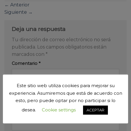
←
Anterior
Siguiente
→
Deja una respuesta
Tu dirección de correo electrónico no será
publicada.
Los campos obligatorios están
marcados con
*
Comentario
*
Este sitio web utiliza cookies para mejorar su
experiencia. Asumiremos que está de acuerdo con
esto, pero puede optar por no participar si lo
desea.
Cookie settings
ACEPTAR
Nombre
*