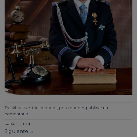
Trackbacks están cerrados, pero puedes
publicar un
comentario
.
←
Anterior
Siguiente
→