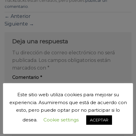
Trackbacks están cerrados, pero puedes
publicar un
comentario
.
←
Anterior
Siguiente
→
Deja una respuesta
Tu dirección de correo electrónico no será
publicada.
Los campos obligatorios están
marcados con
*
Comentario
*
Este sitio web utiliza cookies para mejorar su
experiencia. Asumiremos que está de acuerdo con
esto, pero puede optar por no participar si lo
desea.
Cookie settings
ACEPTAR
Nombre
*