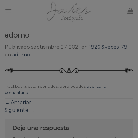
Skip
to
content
adorno
Publicado
septiembre 27, 2021
en
1826 &veces; 78
en
adorno
Trackbacks están cerrados, pero puedes
publicar un
comentario
.
←
Anterior
Siguiente
→
Deja una respuesta