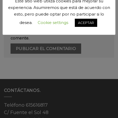
Este sitio web utiliza cookies para mejorar su
experiencia. Asumiremos que está de acuerdo con
esto, pero puede optar por no participar si lo
desea.
Cookie settings
Guarda mi nombre, correo electrónico y web
ACEPTAR
en este navegador para la próxima vez que
comente.
CONTÁCTANOS.
Teléfono
615616817
C/ Fuente el Sol 48