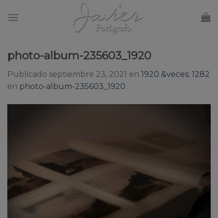
Skip
to
content
photo-album-235603_1920
Publicado
septiembre 23, 2021
en
1920 &veces; 1282
en
photo-album-235603_1920