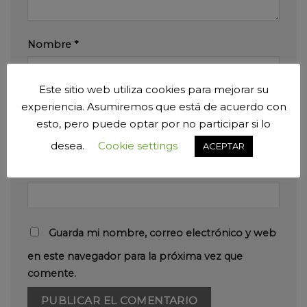
Nombre
*
Este sitio web utiliza cookies para mejorar su
experiencia. Asumiremos que está de acuerdo con
Correo electrónico
*
esto, pero puede optar por no participar si lo
desea.
Cookie settings
ACEPTAR
Web
Guarda mi nombre, correo electrónico y web
en este navegador para la próxima vez que
comente.