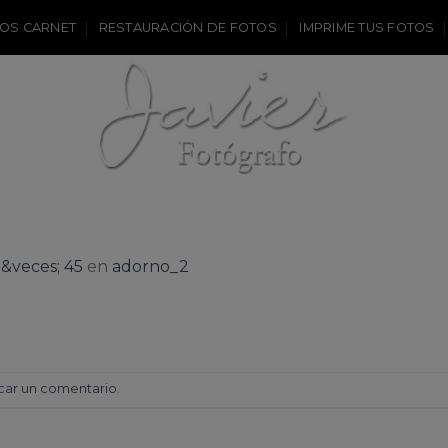
OS CARNET
RESTAURACIÓN DE FOTOS
IMPRIME TUS FOTOS
 &veces; 45
en
adorno_2
car un comentario
.