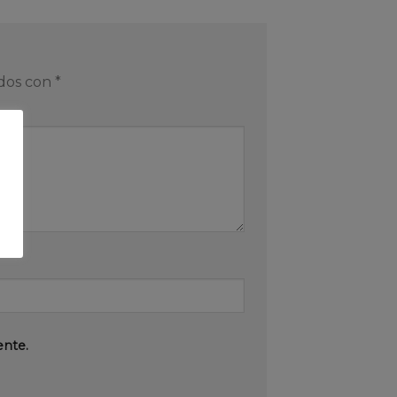
ados con
*
ente.