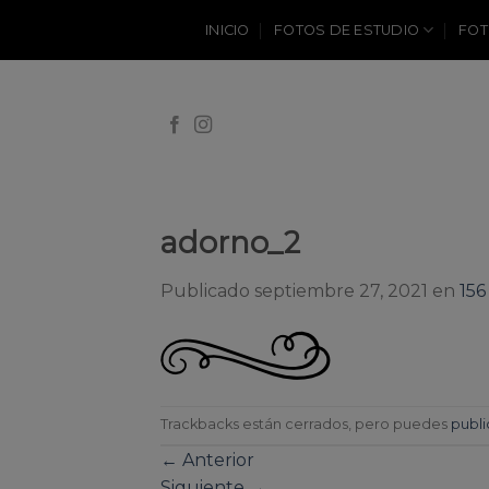
Skip
INICIO
FOTOS DE ESTUDIO
FOT
to
content
adorno_2
Publicado
septiembre 27, 2021
en
156
Trackbacks están cerrados, pero puedes
publi
←
Anterior
Siguiente
→