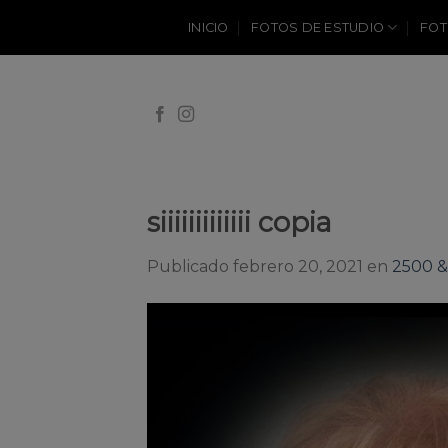
Skip
INICIO
FOTOS DE ESTUDIO
FOT
to
content
siiiiiiiiiiiii copia
Publicado
febrero 20, 2021
en
2500 &