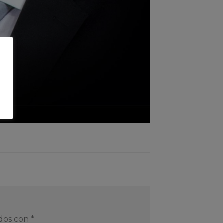
ados con
*