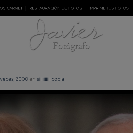
OS CARNET
RESTAURACIÓN DE FOTOS
IMPRIME TUS FOTOS
veces; 2000
en
siiiiiiiiiiiii copia