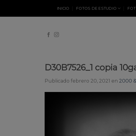
Skip
INICIO
FOTOS DE ESTUDIO
FOT
to
content
D30B7526_1 copia 10ga
Publicado
febrero 20, 2021
en
2000 &