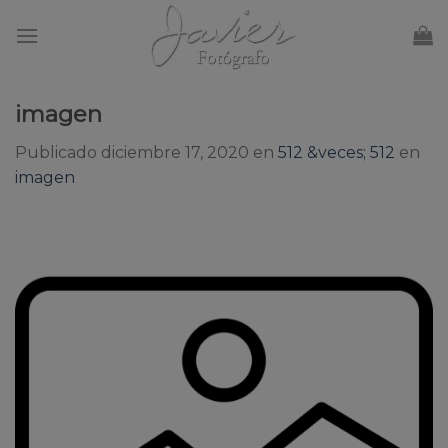
Skip
to
content
imagen
Publicado
diciembre 17, 2020
en
512 &veces; 512
en
imagen