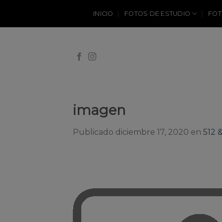
Skip
INICIO
FOTOS DE ESTUDIO
FOT
to
content
imagen
Publicado
diciembre 17, 2020
en
512 