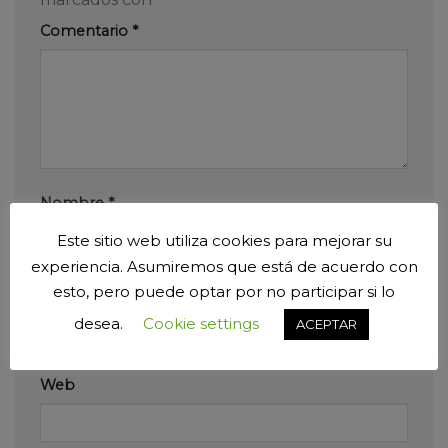
Comentario
*
Nombre
*
Este sitio web utiliza cookies para mejorar su
experiencia. Asumiremos que está de acuerdo con
esto, pero puede optar por no participar si lo
Correo electrónico
*
desea.
Cookie settings
ACEPTAR
Web