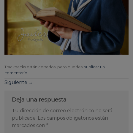
Trackbacks están cerrados, pero puedes
publicar un
comentario
.
Siguiente
→
Deja una respuesta
Tu dirección de correo electrónico no será
publicada.
Los campos obligatorios están
marcados con
*