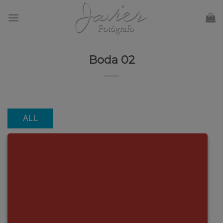
Skip
to
content
Boda 02
ALL