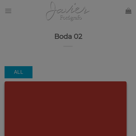
Skip
to
content
Boda 02
ALL