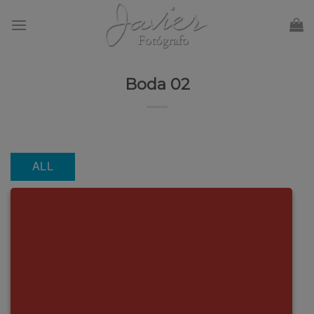
Skip
to
content
Boda 02
ALL