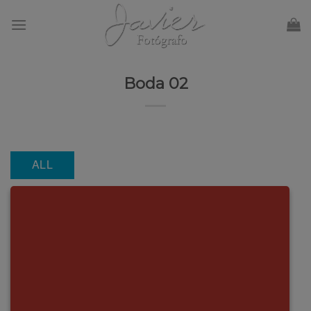
Skip
to
content
Boda 02
ALL