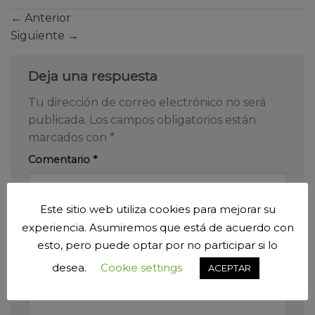
←
Anterior
Siguiente
→
Deja una respuesta
Tu dirección de correo electrónico no será
publicada.
Los campos obligatorios están
marcados con
*
Comentario
*
Este sitio web utiliza cookies para mejorar su
experiencia. Asumiremos que está de acuerdo con
esto, pero puede optar por no participar si lo
desea.
Cookie settings
ACEPTAR
Nombre
*