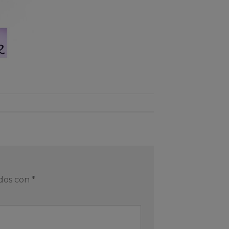
ados con
*