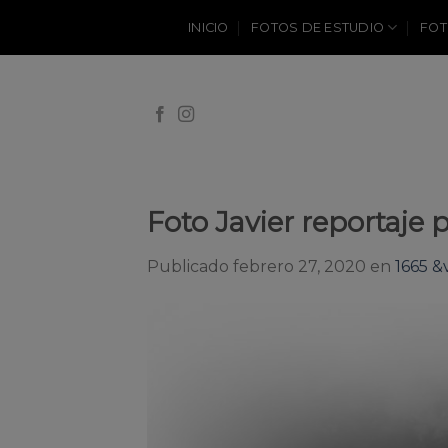
Skip
INICIO
FOTOS DE ESTUDIO
FOT
to
content
Foto Javier reportaje
Publicado
febrero 27, 2020
en
1665 &