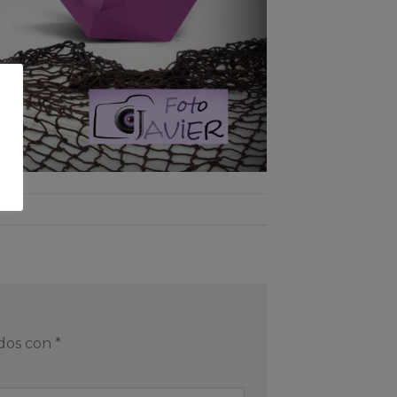
ados con
*