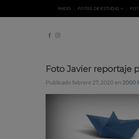
Skip
INICIO
FOTOS DE ESTUDIO
FOT
to
content
Foto Javier reportaje
Publicado
febrero 27, 2020
en
2000 &