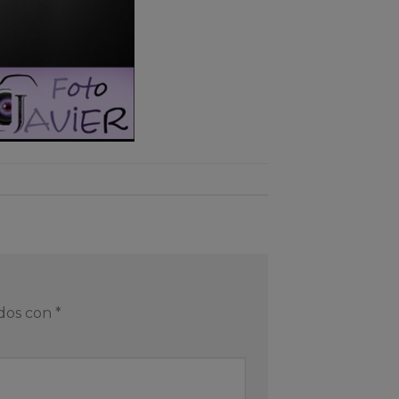
ados con
*