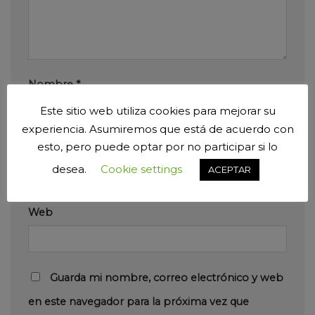
Nombre
*
Este sitio web utiliza cookies para mejorar su
experiencia. Asumiremos que está de acuerdo con
esto, pero puede optar por no participar si lo
Correo electrónico
*
desea.
Cookie settings
ACEPTAR
Web
Guarda mi nombre, correo electrónico y web
en este navegador para la próxima vez que