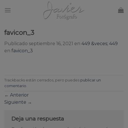
Skip
to
content
favicon_3
Publicado
septiembre 16, 2021
en
449 &veces; 449
en
favicon_3
Trackbacks están cerrados, pero puedes
publicar un
comentario
.
←
Anterior
Siguiente
→
Deja una respuesta