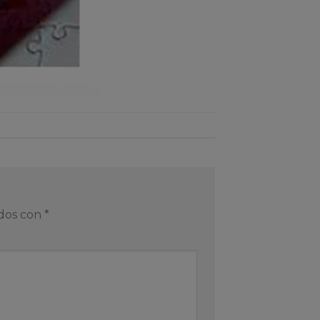
ados con
*