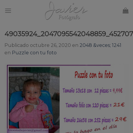
Skip
to
content
49035924_2047095542048859_452707
Publicado
octubre 26, 2020
en
2048 &veces; 1241
en
Puzzle con tu foto