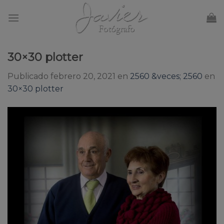
Skip
to
content
30×30 plotter
Publicado
febrero 20, 2021
en
2560 &veces; 2560
en
30×30 plotter