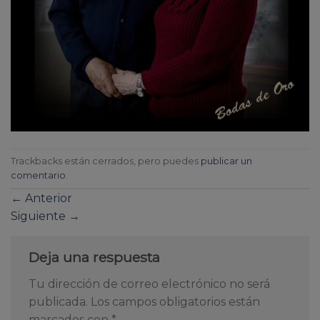
Trackbacks están cerrados, pero puedes
publicar un
comentario
.
←
Anterior
Siguiente
→
Deja una respuesta
Tu dirección de correo electrónico no será
publicada.
Los campos obligatorios están
marcados con
*