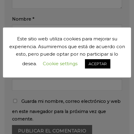
Nombre
*
Este sitio web utiliza cookies para mejorar su
experiencia. Asumiremos que está de acuerdo con
Correo electrónico
*
esto, pero puede optar por no participar si lo
desea.
Cookie settings
ACEPTAR
Web
Guarda mi nombre, correo electrónico y web
en este navegador para la próxima vez que
comente.