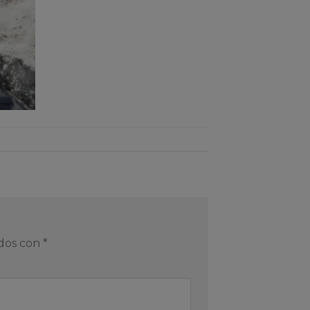
ados con
*