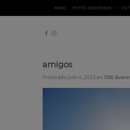
Skip
INICIO
FOTOS DE ESTUDIO
FOT
to
content
amigos
Publicado
julio 4, 2023
en
1365 &vece