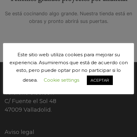
Se está cocinando algo grande. Nuestra tienda está en
obras y pronto abrirá sus puertas.
Este sitio web utiliza cookies para mejorar su
experiencia. Asumiremos que está de acuerdo con
esto, pero puede optar por no participar si lo
CONTÁCTANOS.
desea.
Cookie settings
ACEPTAR
Teléfono
615616817
C/ Fuente el Sol 48
47009 Valladolid.
Aviso legal