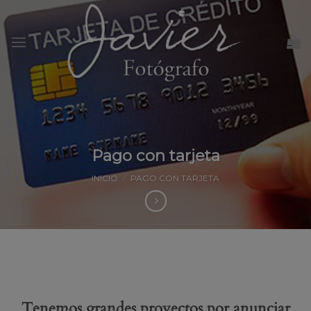
Skip
to
content
Pago con tarjeta
INICIO
/
PAGO CON TARJETA
Tenemos grandes proyectos por anunciar