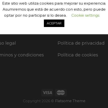
do algo grande. Nuestra tienda está en obras y pronto abr
Este sitio web utiliza cookies para mejorar su experiencia.
Asumiremos que está de acuerdo con esto, pero puede
optar por no participar si lo desea.
Cookie settings
ACEPTAR
so legal
Política de privacidad
minos y condiciones
Política de cookies
Copyright 2026 ©
Flatsome Theme