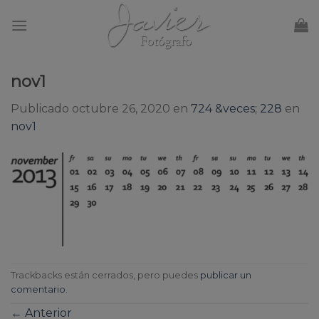
Skip
to
content
nov1
Publicado
octubre 26, 2020
en
724 &veces; 228
en
nov1
Trackbacks están cerrados, pero puedes
publicar un
comentario
.
←
Anterior