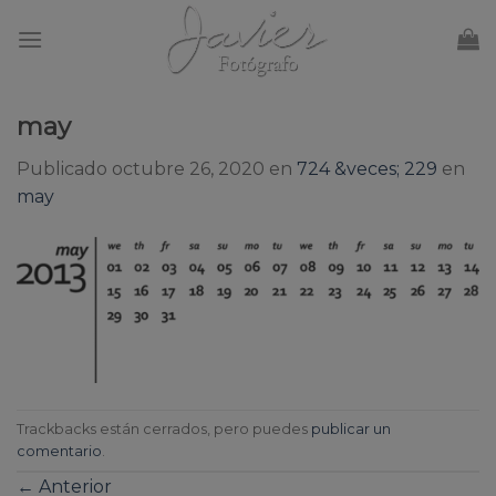
Skip
to
content
may
Publicado
octubre 26, 2020
en
724 &veces; 229
en
may
Trackbacks están cerrados, pero puedes
publicar un
comentario
.
←
Anterior