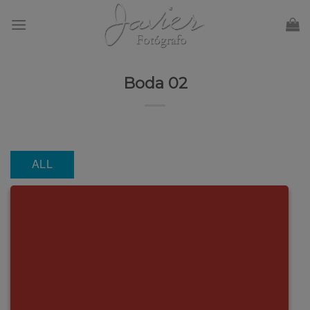
Skip
to
content
Boda 02
ALL