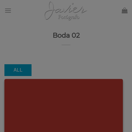
Skip
to
content
Boda 02
ALL