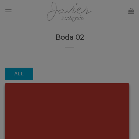
Skip
to
content
Boda 02
ALL