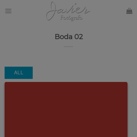
Skip
to
content
Boda 02
ALL