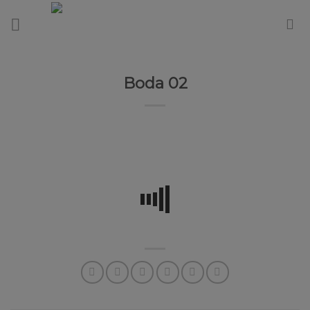
Skip
to
content
Boda 02