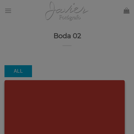
Skip
to
content
Boda 02
ALL