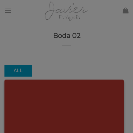
Skip
to
content
Boda 02
ALL