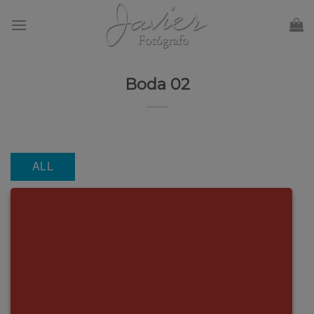
Skip
to
content
Boda 02
ALL