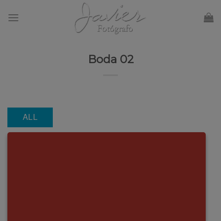
Skip
to
content
Boda 02
ALL