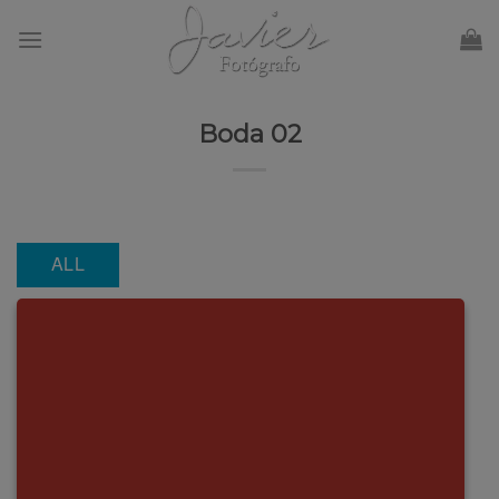
Skip
to
content
Boda 02
ALL