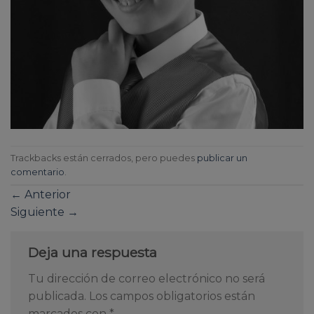
Trackbacks están cerrados, pero puedes
publicar un
comentario
.
←
Anterior
Siguiente
→
Deja una respuesta
Tu dirección de correo electrónico no será
publicada.
Los campos obligatorios están
marcados con
*