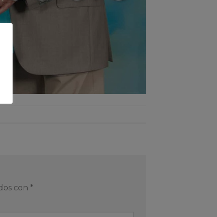
ados con
*