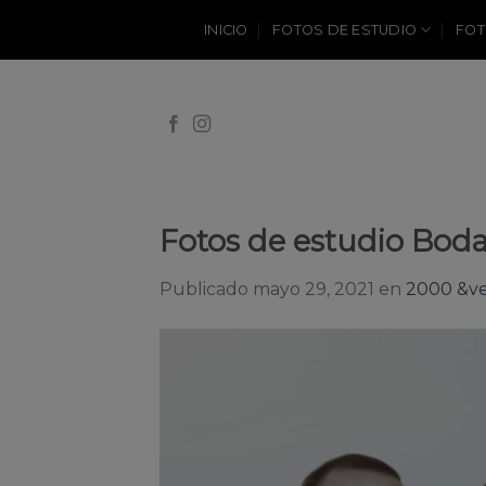
Skip
INICIO
FOTOS DE ESTUDIO
FOT
to
content
Fotos de estudio Boda
Publicado
mayo 29, 2021
en
2000 &ve